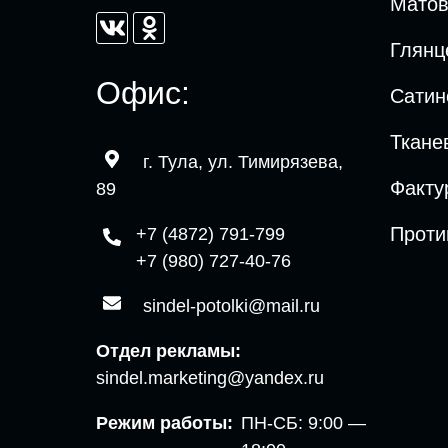
Мато
Глянц
Офис:
Сатин
Ткане
г. Тула, ул. Тимирязева,
Факту
89
Проти
+7 (4872) 791-799
+7 (980) 727-40-76
sindel-potolki@mail.ru
Отдел рекламы:
sindel.marketing@yandex.ru
Режим работы:
ПН-СБ: 9:00 —