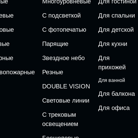
вые
Многоуровневые
Для гостиной
евые
С подсветкой
Для спальни
овые
С фотопечатью
Для детской
вые
Парящие
Для кухни
рные
Звездное небо
Для
прихожей
вопожарные
Резные
Для ванной
DOUBLE VISION
Для балкона
Cветовые линии
Для офиса
С трековым
освещением
Бесщелевые