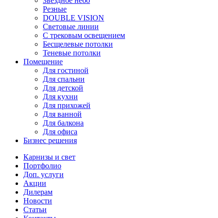
Звездное небо
Резные
DOUBLE VISION
Cветовые линии
С трековым освещением
Бесщелевые потолки
Теневые потолки
Помещение
Для гостиной
Для спальни
Для детской
Для кухни
Для прихожей
Для ванной
Для балкона
Для офиса
Бизнес решения
Карнизы и свет
Портфолио
Доп. услуги
Акции
Дилерам
Новости
Статьи