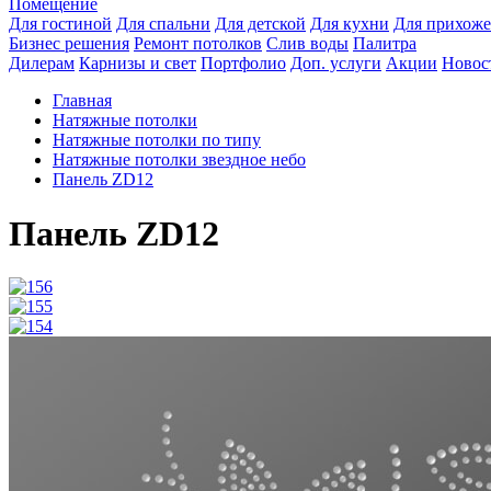
Помещение
Для гостиной
Для спальни
Для детской
Для кухни
Для прихож
Бизнес решения
Ремонт потолков
Слив воды
Палитра
Дилерам
Карнизы и свет
Портфолио
Доп. услуги
Акции
Новос
Главная
Натяжные потолки
Натяжные потолки по типу
Натяжные потолки звездное небо
Панель ZD12
Панель ZD12