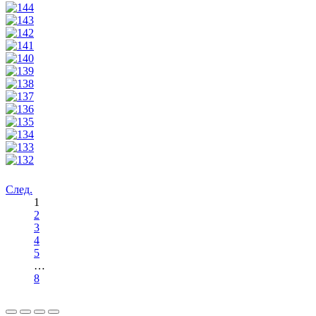
След.
1
2
3
4
5
…
8