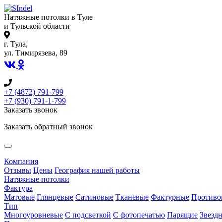
Натяжные потолки в Туле
и Тульской области
г. Тула,
ул. Тимирязева, 89
+7 (4872) 791-799
+7 (930) 791-1-799
Заказать звонок
Заказать обратный звонок
Компания
Отзывы
Цены
География нашей работы
Натяжные потолки
Фактура
Матовые
Глянцевые
Сатиновые
Тканевые
Фактурные
Противо
Тип
Многоуровневые
С подсветкой
С фотопечатью
Парящие
Звездн